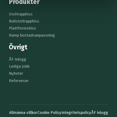
Produkter
Stoltrapphiss
Rullstoltrapphiss
Plattformshiss
Ramp bostadsanpassning
Övrigt
ÅF Inlogg
Lediga jobb
Nyheter
Referenser
Allmänna villkor
Cookie Policy
Integritetspolicy
ÅF inlogg