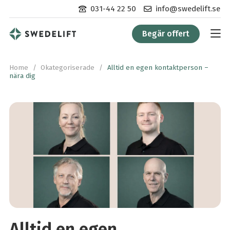
Kontakta
Kontakta
031-44 22 50
info@swedelift.se
oss
oss
per
via
Begär offert
telefon:
e-
post:
Home
/
Okategoriserade
/
Alltid en egen kontaktperson –
nära dig
Alltid en egen