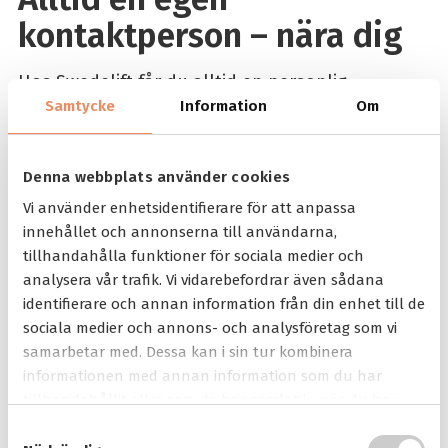
kontaktperson – nära dig
Hos Swedelift får du alltid en personlig
kontaktperson som finns med dig genom hela
Samtycke
Information
Om
processen. Vi är rikstäckande och finns i en
kommun nära dig, redo att besöka dig i din
hemmiljö för helt kostnadsfri rådgivning.
Denna webbplats använder cookies
Vi använder enhetsidentifierare för att anpassa
Oavsett om du har frågor om
bostadsanpassning, produkter eller lösningar
innehållet och annonserna till användarna,
för ökad tillgänglighet, kan du känna dig trygg
tillhandahålla funktioner för sociala medier och
med att din kontaktperson tar hand om dina
analysera vår trafik. Vi vidarebefordrar även sådana
behov och guidar dig rätt.
identifierare och annan information från din enhet till de
sociala medier och annons- och analysföretag som vi
Besök
vår kontaktsida
för att hitta din
samarbetar med. Dessa kan i sin tur kombinera
säljkontakt.
informationen med annan information som du har
tillhandahållit eller som de har samlat in när du har
DELA
DELA
DELA
DELA
DELA:
PÅ
PÅ
PÅ
PÅ
använt deras tjänster.
S
FACEBOOK
TWITTER
LINKEDIN
PINTEREST