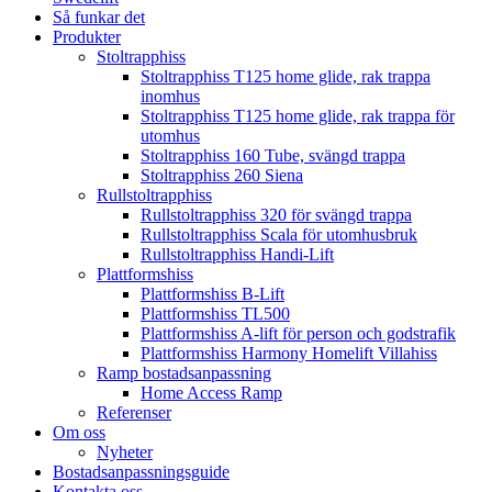
Så funkar det
Produkter
Stoltrapphiss
Stoltrapphiss T125 home glide, rak trappa
inomhus
Stoltrapphiss T125 home glide, rak trappa för
utomhus
Stoltrapphiss 160 Tube, svängd trappa
Stoltrapphiss 260 Siena
Rullstoltrapphiss
Rullstoltrapphiss 320 för svängd trappa
Rullstoltrapphiss Scala för utomhusbruk
Rullstoltrapphiss Handi-Lift
Plattformshiss
Plattformshiss B-Lift
Plattformshiss TL500
Plattformshiss A-lift för person och godstrafik
Plattformshiss Harmony Homelift Villahiss
Ramp bostadsanpassning
Home Access Ramp
Referenser
Om oss
Nyheter
Bostadsanpassningsguide
Kontakta oss