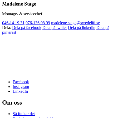
Madelene Stage
Montage- & servicechef
046-14 19 31
076-136 08 99
madelene.stage@swedelift.se
Dela:
Dela på facebook
Dela på twitter
Dela på linkedin
Dela på
pinterest
Facebook
Instagram
LinkedIn
Om oss
Så funkar det