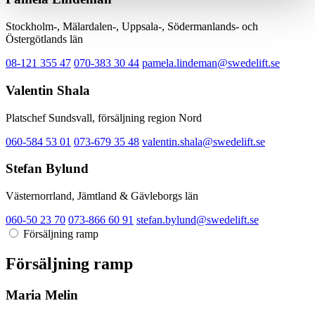
Stockholm-, Mälardalen-, Uppsala-, Södermanlands- och
Östergötlands län
08-121 355 47
070-383 30 44
pamela.lindeman@swedelift.se
Valentin Shala
Platschef Sundsvall, försäljning region Nord
060-584 53 01
073-679 35 48
valentin.shala@swedelift.se
Stefan Bylund
Västernorrland, Jämtland & Gävleborgs län
060-50 23 70
073-866 60 91
stefan.bylund@swedelift.se
Försäljning ramp
Försäljning ramp
Maria Melin