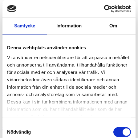
031-44 22 50
viveka.bredhe@trident.se
Madelene Stage
Samtycke
Information
Om
Montage- & servicechef
046-14 19 31
076-136 08 99
madelene.stage@swedelift.se
Försäljning hiss
Denna webbplats använder cookies
Försäljning hiss
Vi använder enhetsidentifierare för att anpassa innehållet
och annonserna till användarna, tillhandahålla funktioner
Carl Berggren
för sociala medier och analysera vår trafik. Vi
vidarebefordrar även sådana identifierare och annan
Södra Sverige
information från din enhet till de sociala medier och
046-18 15 99
079-006 49 52
carl.berggren@swedelift.se
annons- och analysföretag som vi samarbetar med.
Dessa kan i sin tur kombinera informationen med annan
Isabella Jonsson
information som du har tillhandahållit eller som de har
samlat in när du har använt deras tjänster.
Södra Sverige
Samtyckesval
046-13 05 44
070-229 86 29
Isabella.jonsson@swedelift.se
Nödvändig