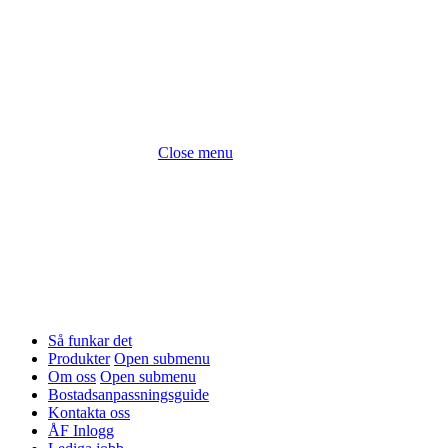
Close menu
Så funkar det
Produkter
Open submenu
Om oss
Open submenu
Bostadsanpassningsguide
Kontakta oss
ÅF Inlogg