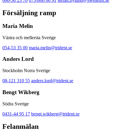
060-50 23 70
073-866 60 91
stefan.bylund@swedelift.se
Försäljning ramp
Maria Melin
Västra och mellersta Sverige
054-53 35 00
maria.melin@trident.se
Anders Lord
Stockholm Norra Sverige
08-121 310 55
anders.lord@trident.se
Bengt Wikberg
Södra Sverige
0431-44 95 17
bengt.wikberg@trident.se
Felanmälan