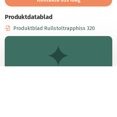
Produktdatablad
Produktblad Rullstoltrapphiss 320
Vi från Swedelift kommer alltid
ut och inventerar platsen.
Med täckning över hela landet hjälper vi dig
på bästa sätt.
Kontakta oss