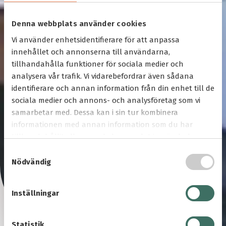
Denna webbplats använder cookies
Vi använder enhetsidentifierare för att anpassa
innehållet och annonserna till användarna,
tillhandahålla funktioner för sociala medier och
analysera vår trafik. Vi vidarebefordrar även sådana
identifierare och annan information från din enhet till de
sociala medier och annons- och analysföretag som vi
samarbetar med. Dessa kan i sin tur kombinera
informationen med annan information som du har
tillhandahållit eller som de har samlat in när du har
använt deras tjänster.
S
Rullstoltrapphiss 320 för
Nödvändig
a
m
svängd trappa
t
Inställningar
y
c
k
Statistik