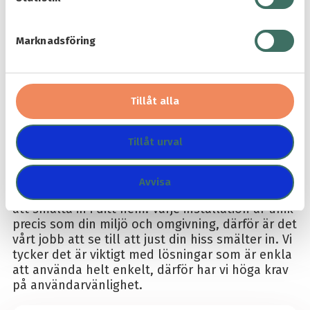
e
s
Marknadsföring
v
a
Home
/
Rullstoltrapphiss
/
Rullstoltrapphiss 320 för svängd
l
trappa
Tillåt alla
320 – rullstoltrapphiss för
Tillåt urval
svängda trappor
Med små och smarta detaljer kan vår populära
Avvisa
rullstoltrapphiss
både ge dig användning som
att smälta in i ditt hem. Varje installation är unik
precis som din miljö och omgivning, därför är det
vårt jobb att se till att just din hiss smälter in. Vi
tycker det är viktigt med lösningar som är enkla
att använda helt enkelt, därför har vi höga krav
på användarvänlighet.