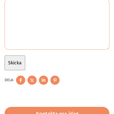
DELA
DELA
DELA
DELA
DELA:
PÅ
PÅ
PÅ
PÅ
FACEBOOK
TWITTER
LINKEDIN
PINTEREST
Kontakta oss idag