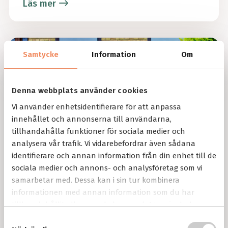
Läs mer
Samtycke
Information
Om
Denna webbplats använder cookies
Vi använder enhetsidentifierare för att anpassa
innehållet och annonserna till användarna,
tillhandahålla funktioner för sociala medier och
analysera vår trafik. Vi vidarebefordrar även sådana
identifierare och annan information från din enhet till de
sociala medier och annons- och analysföretag som vi
samarbetar med. Dessa kan i sin tur kombinera
informationen med annan information som du har
tillhandahållit eller som de har samlat in när du har
Rullstoltrapphiss
använt deras tjänster.
S