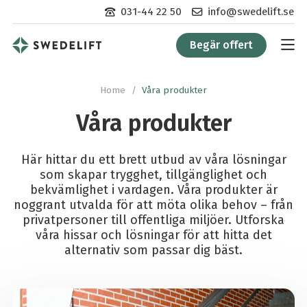
Kontakta
Kontakta
031-44 22 50
info@swedelift.se
oss
oss
per
via
Begär offert
telefon:
e-
post:
Home
/
Våra produkter
Våra produkter
Här hittar du ett brett utbud av våra lösningar
som skapar trygghet, tillgänglighet och
bekvämlighet i vardagen. Våra produkter är
noggrant utvalda för att möta olika behov – från
privatpersoner till offentliga miljöer. Utforska
våra hissar och lösningar för att hitta det
alternativ som passar dig bäst.