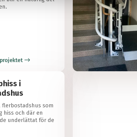
en.
projektet
hiss i
adshus
a flerbostadshus som
g hiss och där en
de underlättat för de