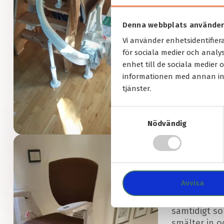
Denna webbplats använder
Vi använder enhetsidentifier
för sociala medier och analys
enhet till de sociala medier
informationen med annan inf
tjänster.
S
Läs om hela 
Nödvändig
a
m
t
Stoltrap
y
c
Ett lysande
Avvisa
k
en installat
e
både ger Öka
s
samtidigt s
v
smälter in oc