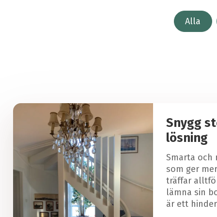
Alla
Snygg st
lösning
Smarta och 
som ger mer 
träffar allt
lämna sin bo
är ett hinder