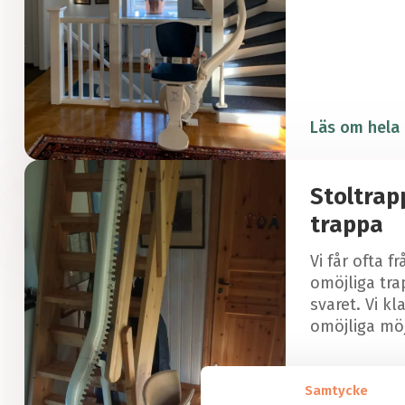
Läs om hela 
Stoltrapp
trappa
Vi får ofta f
omöjliga tr
svaret. Vi kl
omöjliga möj
Samtycke