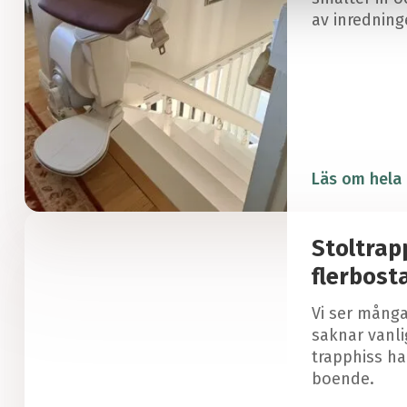
a
av inredning
l
Läs om hela 
Stoltrapp
flerbost
Vi ser mång
saknar vanli
trapphiss ha
boende.