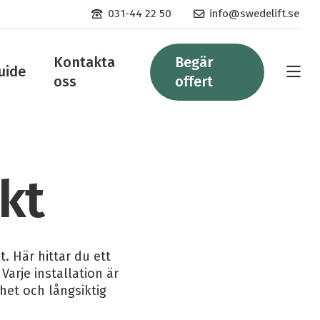
Kontakta
Kontakta
031-44 22 50
info@swedelift.se
oss
oss
per
via
telefon:
e-
Kontakta
Begär
post:
uide
oss
offert
kt
t. Här hittar du ett
 Varje installation är
het och långsiktig