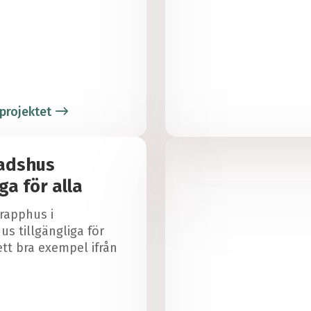
projektet
adshus
iga för alla
trapphus i
us tillgängliga för
ett bra exempel ifrån