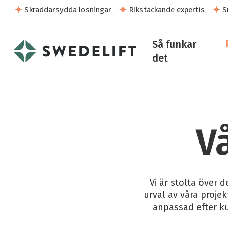
Skräddarsydda lösningar
Rikstäckande expertis
S
Så funkar
det
V
Vi är stolta över d
urval av våra projekt
anpassad efter ku