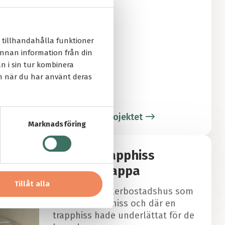
 tillhandahålla funktioner
 annan information från din
n i sin tur kombinera
n när du har använt deras
Läs om hela projektet
Marknadsföring
Rullstoltrapphiss
Svängd trappa
Tillåt alla
Vi ser många flerbostadshus som
saknar vanlig hiss och där en
trapphiss hade underlättat för de