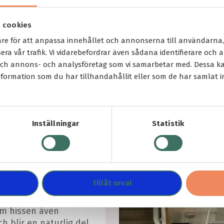
 cookies
are för att anpassa innehållet och annonserna till användarna,
era vår trafik. Vi vidarebefordrar även sådana identifierare och
 och annons- och analysföretag som vi samarbetar med. Dessa ka
ormation som du har tillhandahållit eller som de har samlat i
projektet
Inställningar
Statistik
phiss inomhus
 exempel på hur bra
Tillåt urval
ion av en trapphiss
d frihet i hemmet,
om hissen även
h blir en naturlig del