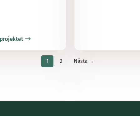
projektet
1
2
Nästa →