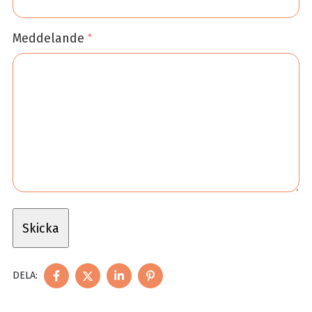
Meddelande
*
DELA
DELA
DELA
DELA
DELA:
PÅ
PÅ
PÅ
PÅ
FACEBOOK
TWITTER
LINKEDIN
PINTEREST