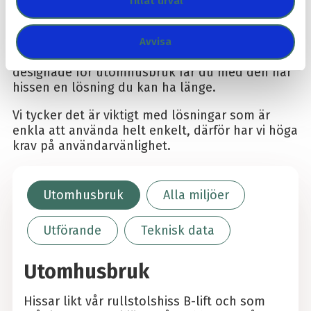
Tillåt urval
Rullstolshiss B-lift är en driftsäker hiss för bruk i
både offentlig och privat miljö. En stabil och
Avvisa
robust lösning. Med smarta funktioner
designade för utomhusbruk får du med den här
hissen en lösning du kan ha länge.
Vi tycker det är viktigt med lösningar som är
enkla att använda helt enkelt, därför har vi höga
krav på användarvänlighet.
Utomhusbruk
Alla miljöer
Utförande
Teknisk data
Utomhusbruk
Hissar likt vår rullstolshiss B-lift och som