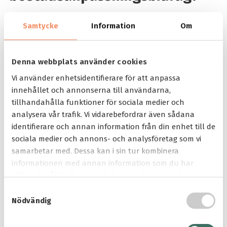
Exempel:
Samtycke
Information
Om
Kerstin är 75 år och har nyligen fått en
neurologisk diagnos som gör att hon har svårt
att gå i trappor. Hon bor i en villa med trappa
mellan våningsplanen och kan inte längre ta sig
Denna webbplats använder cookies
upp till sovrummet på egen hand. Efter kontakt
Vi använder enhetsidentifierare för att anpassa
med sin arbetsterapeut får hon ett intyg som
innehållet och annonserna till användarna,
styrker behovet av en stoltrapphiss. Hon
tillhandahålla funktioner för sociala medier och
ansöker om bostadsanpassningsbidrag hos
analysera vår trafik. Vi vidarebefordrar även sådana
kommunen och får bidrag för installation av en
identifierare och annan information från din enhet till de
trapphiss som gör att hon kan bo kvar i sitt hem.
sociala medier och annons- och analysföretag som vi
Det här är ett typiskt exempel på en godkänd
samarbetar med. Dessa kan i sin tur kombinera
åtgärd där hissen direkt möter ett medicinskt
informationen med annan information som du har
styrkt behov.
tillhandahållit eller som de har samlat in när du har
använt deras tjänster.
S
Så går processen till – steg för
Nödvändig
a
steg
m