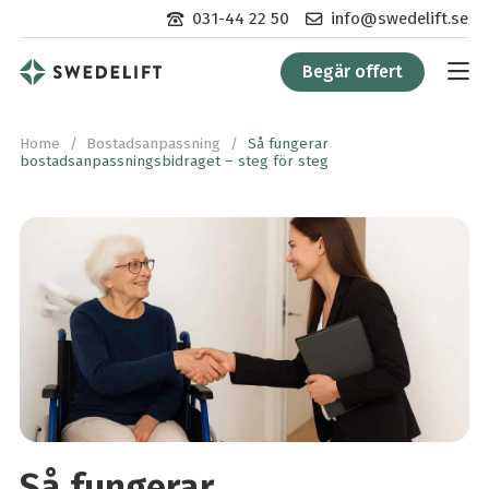
Kontakta
Kontakta
031-44 22 50
info@swedelift.se
oss
oss
per
via
Begär offert
telefon:
e-
post:
Home
/
Bostadsanpassning
/
Så fungerar
bostadsanpassningsbidraget – steg för steg
Så fungerar