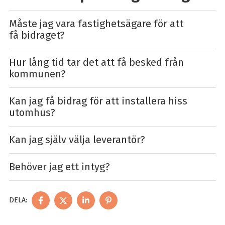
Måste jag vara fastighetsägare för att
få bidraget?
Hur lång tid tar det att få besked från
kommunen?
Kan jag få bidrag för att installera hiss
utomhus?
Kan jag själv välja leverantör?
Behöver jag ett intyg?
DELA
DELA
DELA
DELA
DELA:
PÅ
PÅ
PÅ
PÅ
FACEBOOK
TWITTER
LINKEDIN
PINTEREST